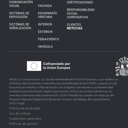
COMUNICACIÓN
CERTIFICACIONES
VISUAL
FACHADA
RESPONSABILIDAD
SISTEMAS DE
ESCAPARATE-
SOCIAL
EXPOSICIÓN
VENTANA
CORPORATIVA
SISTEMAS DE
INTERIOR
CLIENTES
SEÑALIZACIÓN
NOTICIAS
EXTERIOR
FERIA-EVENTO
VEHÍCULO
Rótulos y Comunicación, S.L. ha sido beneficiaria de Fondos Europeos, cuyo objetivo es
el refuerzo del crecimiento sostenible y la competitividad de las PYMES, y gracias al cual
ha puesto en marcha un Plan de Acción con el objetivo de mejorar su competitividad
mediante la transformación digital, la promoción online y el comercio electrónico en
mercados internacionales durante el año 2024. Para ello ha contado con el apoyo del
Programa Xpande Digital de la Cámara de Comercio de Málaga. #EuropaSeSiente”
Aviso legal
Política de privacidad
Uso de cookies
Condiciones generales
Políticas de gestión