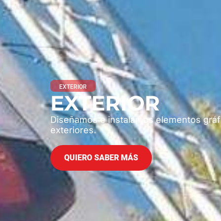
EXTERIOR
EXTERIOR
Diseñamos e instalamos elementos gráfic
exteriores.
QUIERO SABER MÁS