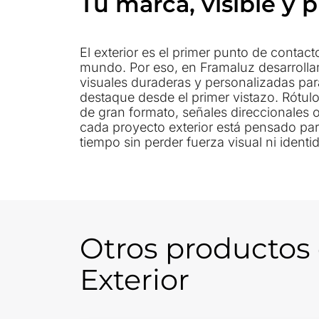
Tu marca, visible y p
El exterior es el primer punto de contact
materiales aptos para intemperie, te
mundo. Por eso, en Framaluz desarroll
consumo y sistemas de fijación seguros, si
visuales duraderas y personalizadas pa
la arquitectura del espacio. Ya sea p
destaque desde el primer vistazo. Rótulo
comercial, un acceso principal o una
de gran formato, señales direccionales o
diseñamos con un objetivo claro: que tu
cada proyecto exterior está pensado para 
reconozca y deje huella. Porque el ext
tiempo sin perder fuerza visual ni identidad. Utili
Otros productos
Exterior