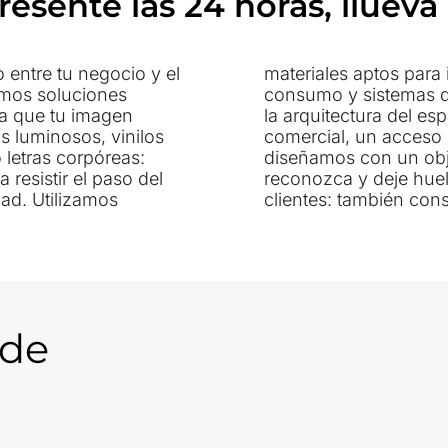
resente las 24 horas, llueva
o entre tu negocio y el
cnología LED de bajo
amos soluciones
empre adaptados a
ra que tu imagen
ara una fachada
s luminosos, vinilos
 estructura urbana,
 letras corpóreas:
 marca se vea, se
resistir el paso del
erior no solo atrae
zamos
clientes: también con
 de