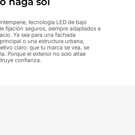
 o haga sol
struye confianza.