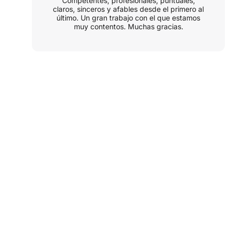
Competentes, profesionales, puntuales,
claros, sinceros y afables desde el primero al
último. Un gran trabajo con el que estamos
muy contentos. Muchas gracias.
CONTACTO
Consulta
Gratuita On-line
Te asesoramos sin compromiso en tu
proyecto