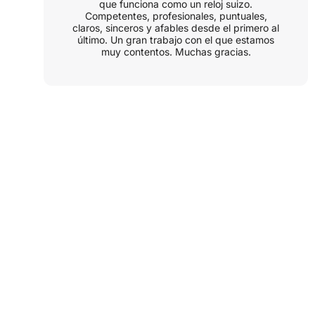
que funciona como un reloj suizo.
Competentes, profesionales, puntuales,
claros, sinceros y afables desde el primero al
último. Un gran trabajo con el que estamos
muy contentos. Muchas gracias.
CONTACTO
Consulta
Gratuita On-line
Te asesoramos sin compromiso en tu
proyecto