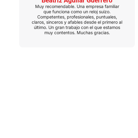
Beatriz Aguilar Guerrero
Muy recomendable. Una empresa familiar
que funciona como un reloj suizo.
Competentes, profesionales, puntuales,
claros, sinceros y afables desde el primero al
último. Un gran trabajo con el que estamos
muy contentos. Muchas gracias.
CONTACTO
Consulta
Gratuita On-line
Te asesoramos sin compromiso en tu
proyecto