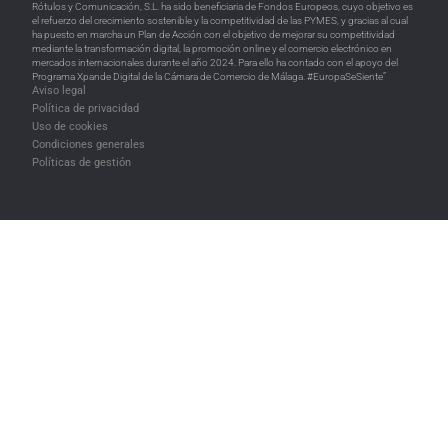
Rótulos y Comunicación, S.L. ha sido beneficiaria de Fondos Europeos, cuyo objetivo es
el refuerzo del crecimiento sostenible y la competitividad de las PYMES, y gracias al cual
ha puesto en marcha un Plan de Acción con el objetivo de mejorar su competitividad
mediante la transformación digital, la promoción online y el comercio electrónico en
mercados internacionales durante el año 2024. Para ello ha contado con el apoyo del
Programa Xpande Digital de la Cámara de Comercio de Málaga. #EuropaSeSiente”
Aviso legal
Política de privacidad
Uso de cookies
Condiciones generales
Políticas de gestión