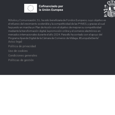
Rótulos y Comunicación, S.L. ha sido beneficiaria de Fondos Europeos, cuyo objetivo es
el refuerzo del crecimiento sostenible y la competitividad de las PYMES, y gracias al cual
ha puesto en marcha un Plan de Acción con el objetivo de mejorar su competitividad
mediante la transformación digital, la promoción online y el comercio electrónico en
mercados internacionales durante el año 2024. Para ello ha contado con el apoyo del
Programa Xpande Digital de la Cámara de Comercio de Málaga. #EuropaSeSiente”
Aviso legal
Política de privacidad
Uso de cookies
Condiciones generales
Políticas de gestión