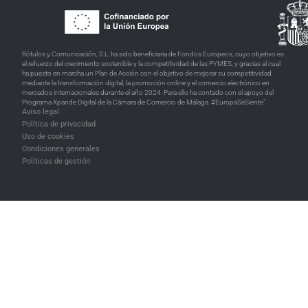
Rótulos y Comunicación, S.L. ha sido beneficiaria de Fondos Europeos, cuyo objetivo es
el refuerzo del crecimiento sostenible y la competitividad de las PYMES, y gracias al cual
ha puesto en marcha un Plan de Acción con el objetivo de mejorar su competitividad
mediante la transformación digital, la promoción online y el comercio electrónico en
mercados internacionales durante el año 2024. Para ello ha contado con el apoyo del
Programa Xpande Digital de la Cámara de Comercio de Málaga. #EuropaSeSiente”
Aviso legal
Política de privacidad
Uso de cookies
Condiciones generales
Políticas de gestión