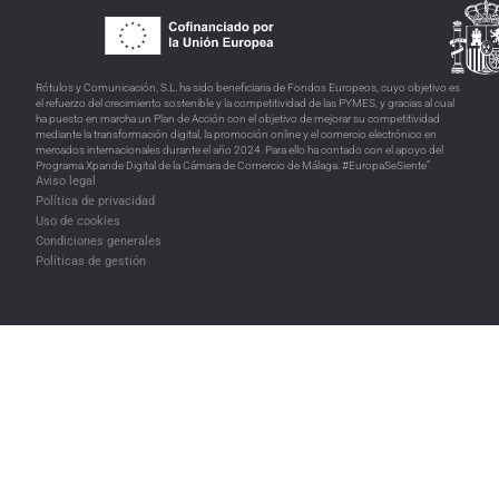
Rótulos y Comunicación, S.L. ha sido beneficiaria de Fondos Europeos, cuyo objetivo es
el refuerzo del crecimiento sostenible y la competitividad de las PYMES, y gracias al cual
ha puesto en marcha un Plan de Acción con el objetivo de mejorar su competitividad
mediante la transformación digital, la promoción online y el comercio electrónico en
mercados internacionales durante el año 2024. Para ello ha contado con el apoyo del
Programa Xpande Digital de la Cámara de Comercio de Málaga. #EuropaSeSiente”
Aviso legal
Política de privacidad
Uso de cookies
Condiciones generales
Políticas de gestión