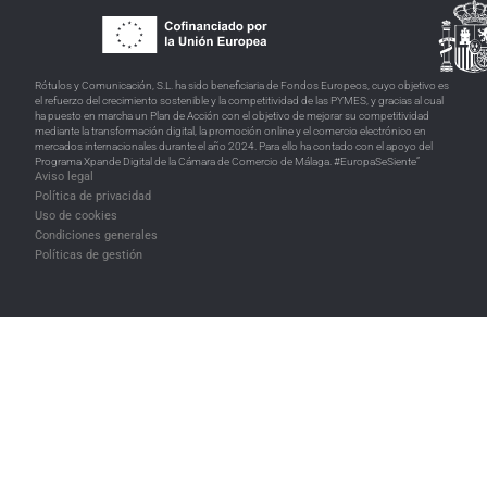
Rótulos y Comunicación, S.L. ha sido beneficiaria de Fondos Europeos, cuyo objetivo es
el refuerzo del crecimiento sostenible y la competitividad de las PYMES, y gracias al cual
ha puesto en marcha un Plan de Acción con el objetivo de mejorar su competitividad
mediante la transformación digital, la promoción online y el comercio electrónico en
mercados internacionales durante el año 2024. Para ello ha contado con el apoyo del
Programa Xpande Digital de la Cámara de Comercio de Málaga. #EuropaSeSiente”
Aviso legal
Política de privacidad
Uso de cookies
Condiciones generales
Políticas de gestión