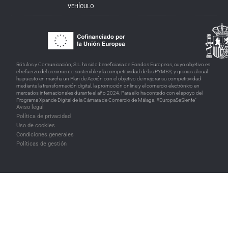
VEHÍCULO
Rótulos y Comunicación, S.L. ha sido beneficiaria de Fondos Europeos, cuyo objetivo es
el refuerzo del crecimiento sostenible y la competitividad de las PYMES, y gracias al cual
ha puesto en marcha un Plan de Acción con el objetivo de mejorar su competitividad
mediante la transformación digital, la promoción online y el comercio electrónico en
mercados internacionales durante el año 2024. Para ello ha contado con el apoyo del
Programa Xpande Digital de la Cámara de Comercio de Málaga. #EuropaSeSiente”
Aviso legal
Política de privacidad
Uso de cookies
Condiciones generales
Políticas de gestión