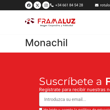
+34 661 84 54 28
rotul
Monachil
Suscríbete a
F
Regístrate para recibir nuestras 
He leido y acepto la política de privac