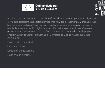
Rótulos y Comunicación, S.L. ha sido beneficiaria de Fondos Europeos, cuyo objetivo es
el refuerzo del crecimiento sostenible y la competitividad de las PYMES, y gracias al cual
ha puesto en marcha un Plan de Acción con el objetivo de mejorar su competitividad
mediante la transformación digital, la promoción online y el comercio electrónico en
mercados internacionales durante el año 2024. Para ello ha contado con el apoyo del
Programa Xpande Digital de la Cámara de Comercio de Málaga. #EuropaSeSiente”
Aviso legal
Política de privacidad
Uso de cookies
Condiciones generales
Políticas de gestión