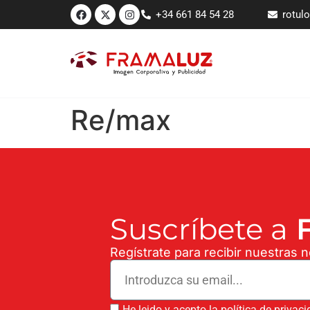
+34 661 84 54 28
rotul
Re/max
Suscríbete a
F
Regístrate para recibir nuestras 
He leido y acepto la política de privac