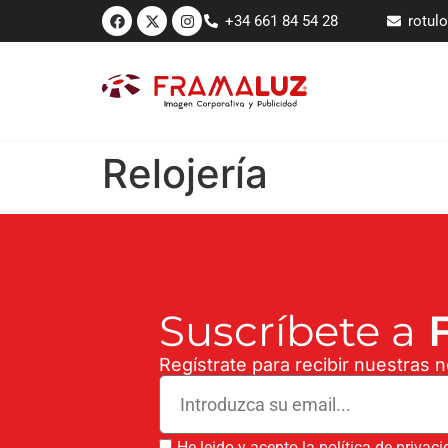
+34 661 84 54 28
rotul
Relojería
Suscríbete a
F
Regístrate para recibir nuestras 
He leido y acepto la política de privac