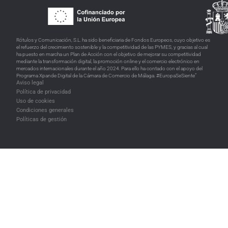
Rótulos y Comunicación, S.L. ha sido beneficiaria de Fondos Europeos, cuyo objetivo es
el refuerzo del crecimiento sostenible y la competitividad de las PYMES, y gracias al cual
ha puesto en marcha un Plan de Acción con el objetivo de mejorar su competitividad
mediante la transformación digital, la promoción online y el comercio electrónico en
mercados internacionales durante el año 2024. Para ello ha contado con el apoyo del
Programa Xpande Digital de la Cámara de Comercio de Málaga. #EuropaSeSiente”
Aviso legal
Política de privacidad
Uso de cookies
Condiciones generales
Políticas de gestión