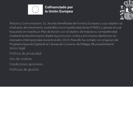
Rótulos y Comunicación, S.L. ha sido beneficiaria de Fondos Europeos, cuyo objetivo es
el refuerzo del crecimiento sostenible y la competitividad de las PYMES, y gracias al cual
ha puesto en marcha un Plan de Acción con el objetivo de mejorar su competitividad
mediante la transformación digital, la promoción online y el comercio electrónico en
mercados internacionales durante el año 2024. Para ello ha contado con el apoyo del
Programa Xpande Digital de la Cámara de Comercio de Málaga. #EuropaSeSiente”
Aviso legal
Política de privacidad
Uso de cookies
Condiciones generales
Políticas de gestión