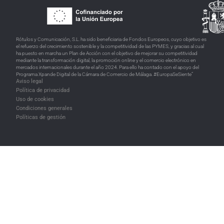
Rótulos y Comunicación, S.L. ha sido beneficiaria de Fondos Europeos, cuyo objetivo es
el refuerzo del crecimiento sostenible y la competitividad de las PYMES, y gracias al cual
ha puesto en marcha un Plan de Acción con el objetivo de mejorar su competitividad
mediante la transformación digital, la promoción online y el comercio electrónico en
mercados internacionales durante el año 2024. Para ello ha contado con el apoyo del
Programa Xpande Digital de la Cámara de Comercio de Málaga. #EuropaSeSiente”
Aviso legal
Política de privacidad
Uso de cookies
Condiciones generales
Políticas de gestión