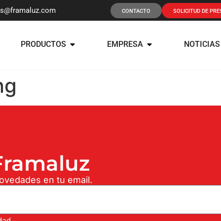
os@framaluz.com
CONTACTO
SOLICITUD DE PR
PRODUCTOS
EMPRESA
NOTICIAS
ng
ramaluz
novedades en tu email.
idad