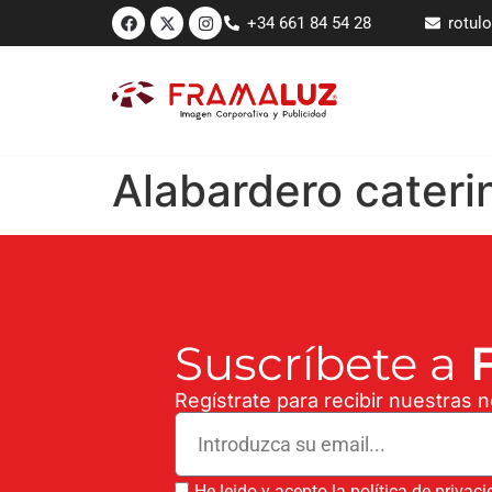
+34 661 84 54 28
rotul
Alabardero cateri
Suscríbete a
F
Regístrate para recibir nuestras 
He leido y acepto la política de privac