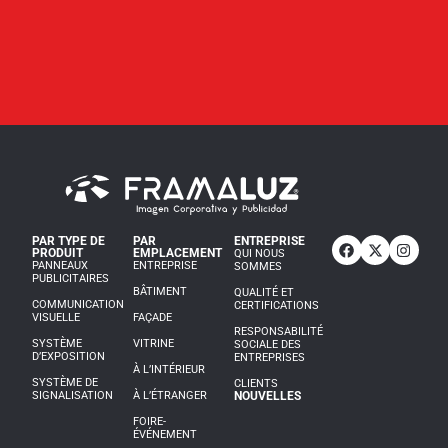
PAR TYPE DE
PAR
ENTREPRISE
PRODUIT
EMPLACEMENT
QUI NOUS
PANNEAUX
ENTREPRISE
SOMMES
PUBLICITAIRES
BÂTIMENT
QUALITÉ ET
COMMUNICATION
CERTIFICATIONS
VISUELLE
FAÇADE
RESPONSABILITÉ
SYSTÈME
VITRINE
SOCIALE DES
D’EXPOSITION
ENTREPRISES
À L’INTÉRIEUR
SYSTÈME DE
CLIENTS
SIGNALISATION
À L’ÉTRANGER
NOUVELLES
FOIRE-
ÉVÉNEMENT