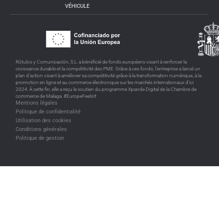
VÉHICULE
Rótulos y Comunicación, S.L. a bénéficié de fonds européens visant à renforcer la
croissance durable et la compétitivité des PME. Grâce à ces fonds, l’entreprise a lancé un
plan d’action visant à améliorer sa compétitivité grâce à la transformation numérique, à la
promotion en ligne et au commerce électronique sur les marchés internationaux d’ici
2024. À cette fin, elle a reçu le soutien du programme Xpande Digital de la Chambre de
commerce de Malaga. #EuropeFeelsIt
Mentions légales
Politique de confidentialité
Utilisation des cookies
Conditions générales
Politique de gestion