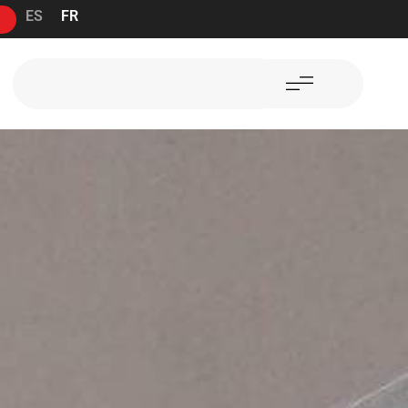
ES
FR