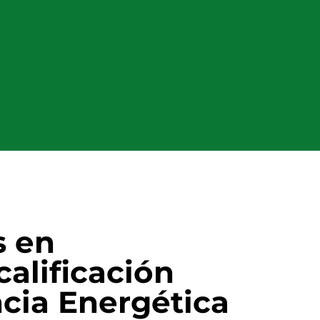
s en
calificación
cia Energética