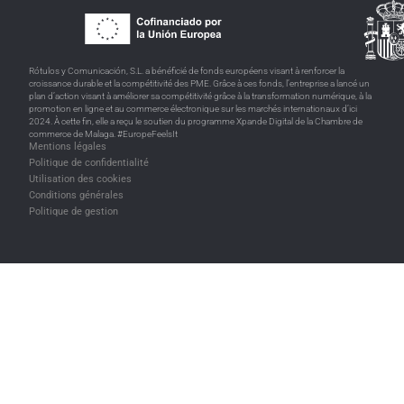
Rótulos y Comunicación, S.L. a bénéficié de fonds européens visant à renforcer la
croissance durable et la compétitivité des PME. Grâce à ces fonds, l’entreprise a lancé un
plan d’action visant à améliorer sa compétitivité grâce à la transformation numérique, à la
promotion en ligne et au commerce électronique sur les marchés internationaux d’ici
2024. À cette fin, elle a reçu le soutien du programme Xpande Digital de la Chambre de
commerce de Malaga. #EuropeFeelsIt
Mentions légales
Politique de confidentialité
Utilisation des cookies
Conditions générales
Politique de gestion