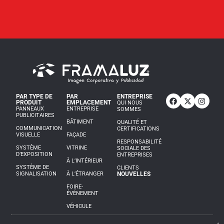
PAR TYPE DE
PAR
ENTREPRISE
PRODUIT
EMPLACEMENT
QUI NOUS
PANNEAUX
ENTREPRISE
SOMMES
PUBLICITAIRES
BÂTIMENT
QUALITÉ ET
COMMUNICATION
CERTIFICATIONS
VISUELLE
FAÇADE
RESPONSABILITÉ
SYSTÈME
VITRINE
SOCIALE DES
D’EXPOSITION
ENTREPRISES
À L’INTÉRIEUR
SYSTÈME DE
CLIENTS
SIGNALISATION
À L’ÉTRANGER
NOUVELLES
FOIRE-
ÉVÉNEMENT
VÉHICULE