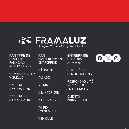
PAR TYPE DE
PAR
ENTREPRISE
PRODUIT
EMPLACEMENT
QUI NOUS
PANNEAUX
ENTREPRISE
SOMMES
PUBLICITAIRES
BÂTIMENT
QUALITÉ ET
COMMUNICATION
CERTIFICATIONS
VISUELLE
FAÇADE
RESPONSABILITÉ
SYSTÈME
VITRINE
SOCIALE DES
D’EXPOSITION
ENTREPRISES
À L’INTÉRIEUR
SYSTÈME DE
CLIENTS
SIGNALISATION
À L’ÉTRANGER
NOUVELLES
FOIRE-
ÉVÉNEMENT
VÉHICULE