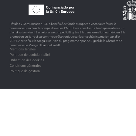
Rótulos y Comunicación, S.L. a bénéficié de fonds européens visant à renforcer la
croissance durable et la compétitivité des PME. Grâce à ces fonds, l’entreprise a lancé un
plan d’action visant à améliorer sa compétitivité grâce à la transformation numérique, à la
promotion en ligne et au commerce électronique sur les marchés internationaux d’ici
2024. À cette fin, elle a reçu le soutien du programme Xpande Digital de la Chambre de
commerce de Malaga. #EuropeFeelsIt
Mentions légales
Politique de confidentialité
Utilisation des cookies
Conditions générales
Politique de gestion