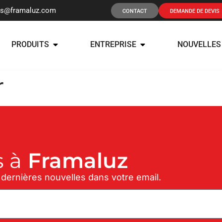
os@framaluz.com
CONTACT
DEMANDE DE DEVIS
PRODUITS
ENTREPRISE
NOUVELLES
r
 à
Framaluz
 dernières nouvelles dans votre email.