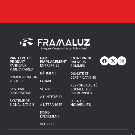
PAR TYPE DE
PAR
ENTREPRISE
PRODUIT
EMPLACEMENT
QUI NOUS
PANNEAUX
ENTREPRISE
SOMMES
PUBLICITAIRES
BÂTIMENT
QUALITÉ ET
COMMUNICATION
CERTIFICATIONS
VISUELLE
FAÇADE
RESPONSABILITÉ
SYSTÈME
VITRINE
SOCIALE DES
D’EXPOSITION
ENTREPRISES
À L’INTÉRIEUR
SYSTÈME DE
CLIENTS
SIGNALISATION
À L’ÉTRANGER
NOUVELLES
FOIRE-
ÉVÉNEMENT
VÉHICULE