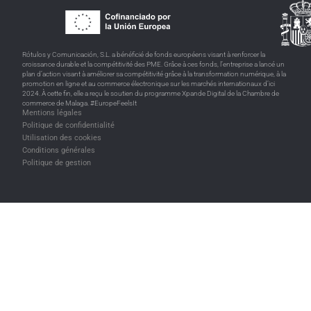
Rótulos y Comunicación, S.L. a bénéficié de fonds européens visant à renforcer la
croissance durable et la compétitivité des PME. Grâce à ces fonds, l’entreprise a lancé un
plan d’action visant à améliorer sa compétitivité grâce à la transformation numérique, à la
promotion en ligne et au commerce électronique sur les marchés internationaux d’ici
2024. À cette fin, elle a reçu le soutien du programme Xpande Digital de la Chambre de
commerce de Malaga. #EuropeFeelsIt
Mentions légales
Politique de confidentialité
Utilisation des cookies
Conditions générales
Politique de gestion