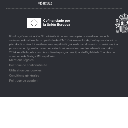
VÉHICULE
Rótulos y Comunicación, S.L. a bénéficié de fonds européens visant à renforcer la
croissance durable et la compétitivité des PME. Grâce à ces fonds, l’entreprise a lancé un
plan d’action visant à améliorer sa compétitivité grâce à la transformation numérique, à la
promotion en ligne et au commerce électronique sur les marchés internationaux d’ici
2024. À cette fin, elle a reçu le soutien du programme Xpande Digital de la Chambre de
commerce de Malaga. #EuropeFeelsIt
Mentions légales
Politique de confidentialité
Utilisation des cookies
Conditions générales
Politique de gestion