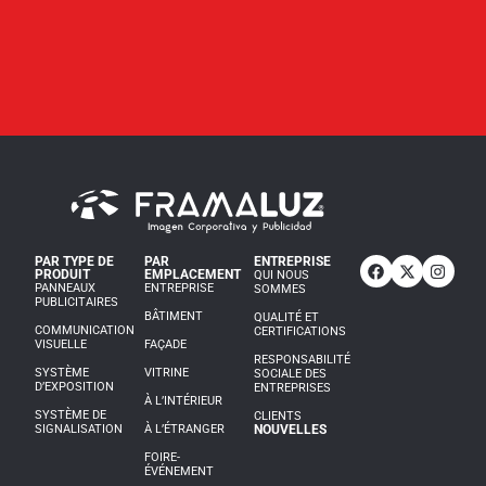
PAR TYPE DE
PAR
ENTREPRISE
PRODUIT
EMPLACEMENT
QUI NOUS
PANNEAUX
ENTREPRISE
SOMMES
PUBLICITAIRES
BÂTIMENT
QUALITÉ ET
COMMUNICATION
CERTIFICATIONS
VISUELLE
FAÇADE
RESPONSABILITÉ
SYSTÈME
VITRINE
SOCIALE DES
D’EXPOSITION
ENTREPRISES
À L’INTÉRIEUR
SYSTÈME DE
CLIENTS
SIGNALISATION
À L’ÉTRANGER
NOUVELLES
FOIRE-
ÉVÉNEMENT