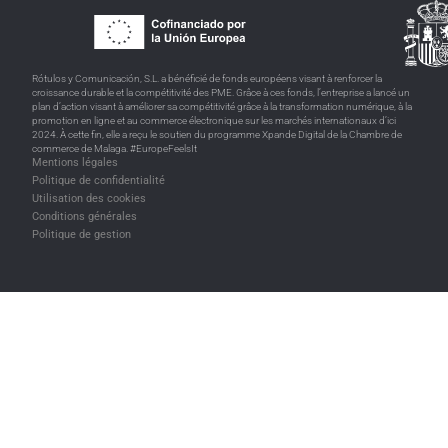
Rótulos y Comunicación, S.L. a bénéficié de fonds européens visant à renforcer la
croissance durable et la compétitivité des PME. Grâce à ces fonds, l’entreprise a lancé un
plan d’action visant à améliorer sa compétitivité grâce à la transformation numérique, à la
promotion en ligne et au commerce électronique sur les marchés internationaux d’ici
2024. À cette fin, elle a reçu le soutien du programme Xpande Digital de la Chambre de
commerce de Malaga. #EuropeFeelsIt
Mentions légales
Politique de confidentialité
Utilisation des cookies
Conditions générales
Politique de gestion