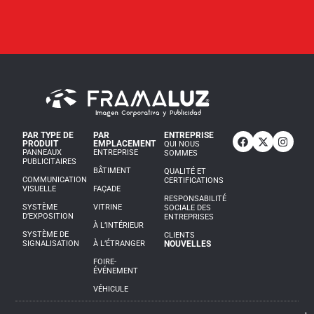
PAR TYPE DE
PAR
ENTREPRISE
PRODUIT
EMPLACEMENT
QUI NOUS
PANNEAUX
ENTREPRISE
SOMMES
PUBLICITAIRES
BÂTIMENT
QUALITÉ ET
COMMUNICATION
CERTIFICATIONS
VISUELLE
FAÇADE
RESPONSABILITÉ
SYSTÈME
VITRINE
SOCIALE DES
D’EXPOSITION
ENTREPRISES
À L’INTÉRIEUR
SYSTÈME DE
CLIENTS
SIGNALISATION
À L’ÉTRANGER
NOUVELLES
FOIRE-
ÉVÉNEMENT
VÉHICULE