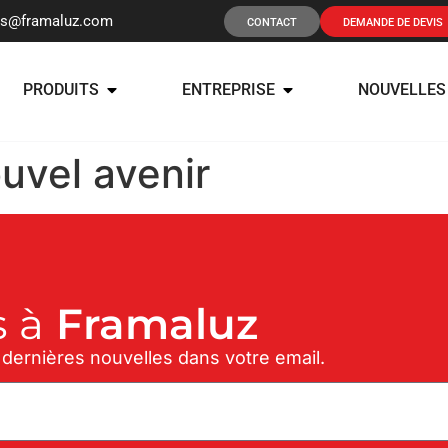
os@framaluz.com
CONTACT
DEMANDE DE DEVIS
PRODUITS
ENTREPRISE
NOUVELLES
uvel avenir
 à
Framaluz
 dernières nouvelles dans votre email.