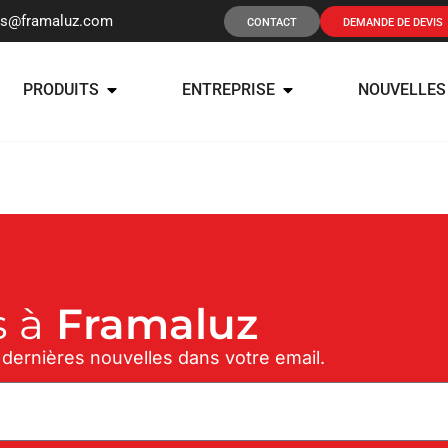
os@framaluz.com
CONTACT
DEMANDE DE DEVIS
PRODUITS
ENTREPRISE
NOUVELLES
 à
Framaluz
 dernières nouvelles dans votre email.