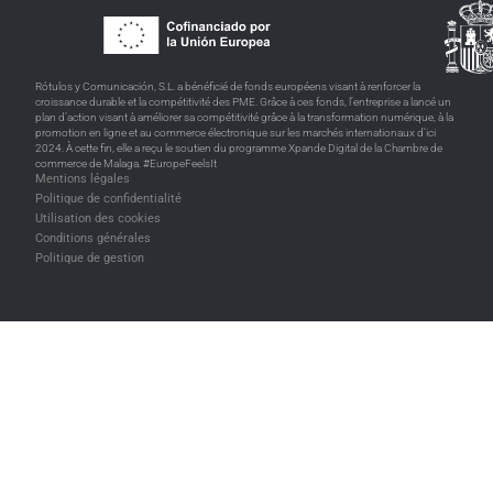
Rótulos y Comunicación, S.L. a bénéficié de fonds européens visant à renforcer la
croissance durable et la compétitivité des PME. Grâce à ces fonds, l’entreprise a lancé un
plan d’action visant à améliorer sa compétitivité grâce à la transformation numérique, à la
promotion en ligne et au commerce électronique sur les marchés internationaux d’ici
2024. À cette fin, elle a reçu le soutien du programme Xpande Digital de la Chambre de
commerce de Malaga. #EuropeFeelsIt
Mentions légales
Politique de confidentialité
Utilisation des cookies
Conditions générales
Politique de gestion