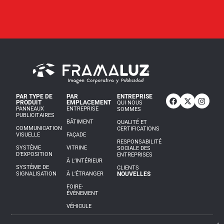
PAR TYPE DE
PAR
ENTREPRISE
PRODUIT
EMPLACEMENT
QUI NOUS
PANNEAUX
ENTREPRISE
SOMMES
PUBLICITAIRES
BÂTIMENT
QUALITÉ ET
COMMUNICATION
CERTIFICATIONS
VISUELLE
FAÇADE
RESPONSABILITÉ
SYSTÈME
VITRINE
SOCIALE DES
D’EXPOSITION
ENTREPRISES
À L’INTÉRIEUR
SYSTÈME DE
CLIENTS
SIGNALISATION
À L’ÉTRANGER
NOUVELLES
FOIRE-
ÉVÉNEMENT
VÉHICULE