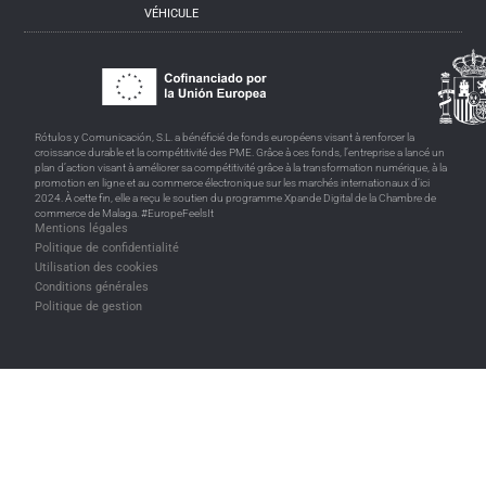
VÉHICULE
Rótulos y Comunicación, S.L. a bénéficié de fonds européens visant à renforcer la
croissance durable et la compétitivité des PME. Grâce à ces fonds, l’entreprise a lancé un
plan d’action visant à améliorer sa compétitivité grâce à la transformation numérique, à la
promotion en ligne et au commerce électronique sur les marchés internationaux d’ici
2024. À cette fin, elle a reçu le soutien du programme Xpande Digital de la Chambre de
commerce de Malaga. #EuropeFeelsIt
Mentions légales
Politique de confidentialité
Utilisation des cookies
Conditions générales
Politique de gestion