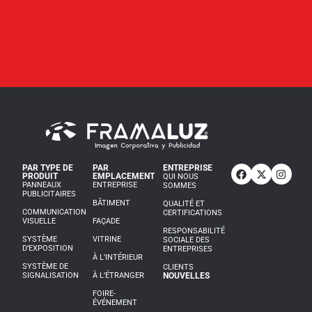
PAR TYPE DE
PAR
ENTREPRISE
PRODUIT
EMPLACEMENT
QUI NOUS
PANNEAUX
ENTREPRISE
SOMMES
PUBLICITAIRES
BÂTIMENT
QUALITÉ ET
COMMUNICATION
CERTIFICATIONS
VISUELLE
FAÇADE
RESPONSABILITÉ
SYSTÈME
VITRINE
SOCIALE DES
D’EXPOSITION
ENTREPRISES
À L’INTÉRIEUR
SYSTÈME DE
CLIENTS
SIGNALISATION
À L’ÉTRANGER
NOUVELLES
FOIRE-
ÉVÉNEMENT