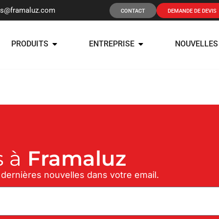
os@framaluz.com
CONTACT
DEMANDE DE DEVIS
PRODUITS
ENTREPRISE
NOUVELLES
 à
Framaluz
 dernières nouvelles dans votre email.