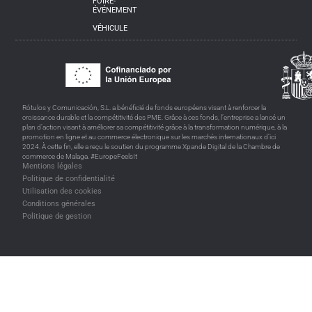
FOIRE-
ÉVÉNEMENT
VÉHICULE
Rótulos y Comunicación, S.L. a bénéficié de fonds européens visant à renforcer la
croissance durable et la compétitivité des PME. Grâce à ces fonds, l’entreprise a lancé un
plan d’action visant à améliorer sa compétitivité grâce à la transformation numérique, à la
promotion en ligne et au commerce électronique sur les marchés internationaux d’ici
2024. À cette fin, elle a reçu le soutien du programme Xpande Digital de la Chambre de
commerce de Malaga. #EuropeFeelsIt
Mentions légales
Politique de confidentialité
Utilisation des cookies
Conditions générales
Politique de gestion